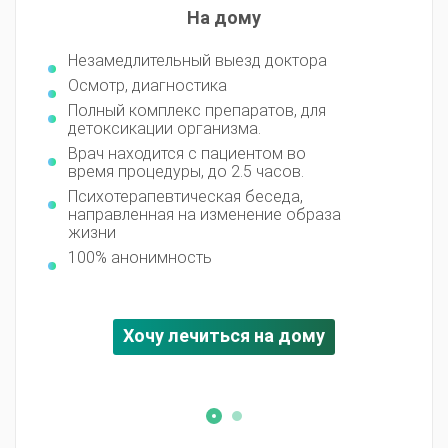
На дому
В ст
ительный выезд доктора
Круглосуточное 
диагностика
Полное обследов
мплекс препаратов, для
Корректировка ле
ации организма.
необходимости
дится с пациентом во
Психотерапевтиче
цедуры, до 2.5 часов.
индивидуальная 
апевтическая беседа,
Возможность зак
нная на изменение образа
после курса дето
Комплексный под
нимность
Одно-двух или тр
100% анонимност
чу лечиться на дому
Хочу лечи