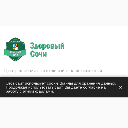
Центр лечения алкогольной и наркотической
зависимости
Этот сайт использует cookie файлы для хранения данных.
Здоровый Сочи
×
Продолжая использовать сайт, Вы даете согласие на
работу с этими файлами.
© 2026
О центре
Лечение наркомании