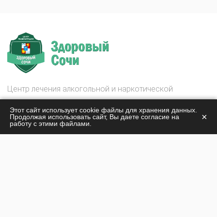
Центр лечения алкогольной и наркотической
зависимости
Этот сайт использует cookie файлы для хранения данных.
Здоровый Сочи
×
Продолжая использовать сайт, Вы даете согласие на
работу с этими файлами.
© 2026
О центре
Лечение наркомании
Жизнь центра
Лечение алкоголизма