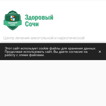
Центр лечения алкогольной и наркотической
зависимости
Этот сайт использует cookie файлы для хранения данных.
Здоровый Сочи
×
Продолжая использовать сайт, Вы даете согласие на
работу с этими файлами.
© 2026
О центре
Лечение наркомании
Жизнь центра
Лечение алкоголизма
Стоимость лечения