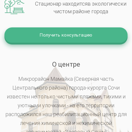
Стационар находится
в экологически
чистом районе города
Получить консультацию
О центре
Микрорайон Мамайка (Северная часть
Центрального района) города-курорта Сочи
известен не только чистыми пляжами, тихими и
уютными улочками - на его территории
расположился наш реабилитационный центр для
лечения химической и нехимической
зависимостей «Здоровый Сочи».