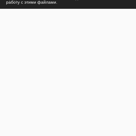
работу с этими файлами.
© 2026
О центре
Лечение наркомании
Жизнь центра
Лечение алкоголизма
Стоимость лечения
Наши специалисты
Контакты
г. Сочи:
ул. Тоннельная, д 16 офис 101
8 (862) 225-87-07