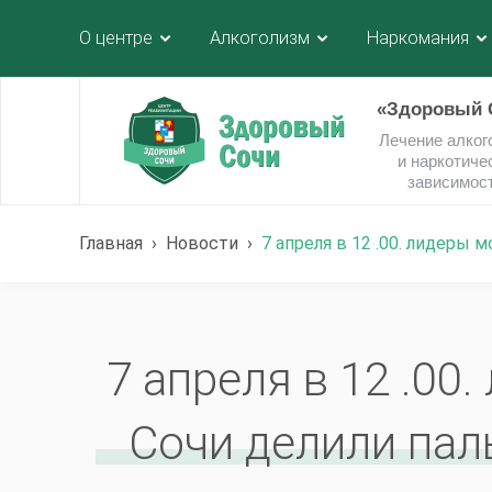
О центре
Алкоголизм
Наркомания
«Здоровый 
Лечение алког
и наркотиче
зависимос
Главная
›
Новости
›
7 апреля в 12 .00. лидеры
7 апреля в 12 .0
Сочи делили пал