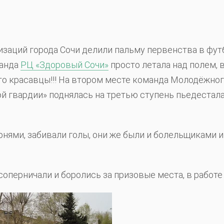
низаций города Сочи делили пальму первенства в фу
манда
РЦ «Здоровый Сочи»
просто летала над полем, в
сто красавцы!!! На втором месте команда Молодёжног
 гвардии» поднялась на третью ступень пьедестал
нями, забивали голы, они же были и болельщиками и
перничали и боролись за призовые места, в работе ж