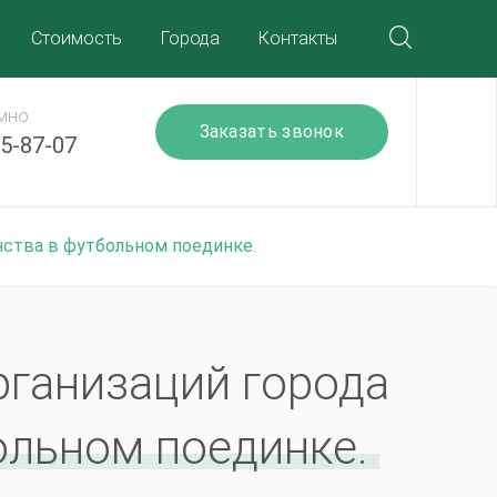
Стоимость
Города
Контакты
имно
Заказать звонок
25-87-07
енства в футбольном поединке.
рганизаций города
ольном поединке.