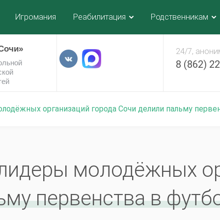
Игромания
Реабилитация
Родственникам
Сочи»
24/7, анон
ольной
8 (862) 2
ской
тей
 молодёжных организаций города Сочи делили пальму перв
0. лидеры молодёжных о
ьму первенства в футб