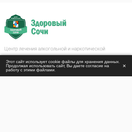
Центр лечения алкогольной и наркотической
зависимости
Этот сайт использует cookie файлы для хранения данных.
Здоровый Сочи
×
Продолжая использовать сайт, Вы даете согласие на
работу с этими файлами.
© 2026
О центре
Лечение наркомании
Жизнь центра
Лечение алкоголизма
Стоимость лечения